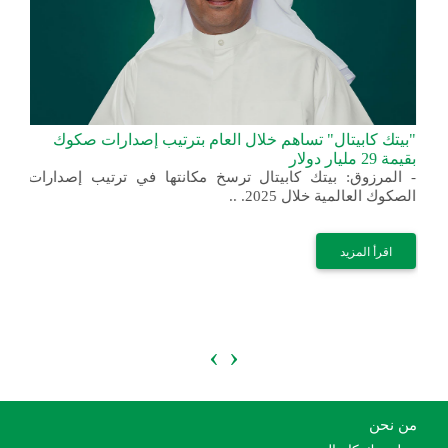
"بيتك كابيتال" تساهم خلال العام بترتيب إصدارات صكوك
من
ت
بقيمة 29 مليار دولار
أف
ً
- المرزوق: بيتك كابيتال ترسخ مكانتها في ترتيب إصدارات
اس
الصكوك العالمية خلال 2025. ..
من
بن
اس
اقرأ المزيد
›
‹
من نحن